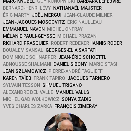
MARC KNOBEL
GUY KONOPNICKI
BARBARA LEFEBVRE
BERNARD-HENRI LÉVY
NATHANAËL MAJSTER
ÉRIC MARTY
JOËL MERGUI
JEAN-CLAUDE MILNER
JEAN-JACQUES MOSCOVITZ
ÉRIC NAULLEAU
EMMANUEL NAVON
MICHEL ONFRAY
MÉLANIE PAULI-GEYSSE
MICHAËL PRAZAN
RICHARD PRASQUIER
ROBERT REDEKER
IANNIS RODER
BOUALEM SANSAL
GEORGES-ELIA SARFATI
DOMINIQUE SCHNAPPER
JEAN-ÉRIC SCHOETTL
ABNOUSSE SHALMANI
DANIEL SIBONY
MARIO STASI
JEAN SZLAMOWICZ
PIERRE-ANDRÉ TAGUIEFF
KAREN TAÏEB
FRANK TAPIRO
JACQUES TARNERO
SYLVAIN TESSON
SHMUEL TRIGANO
ALEXANDRE DEL VALLE
MANUEL VALLS
MICHEL GAD WOLKOWICZ
SONYA ZADIG
YVES CHARLES ZARKA
FRANÇOIS ZIMERAY