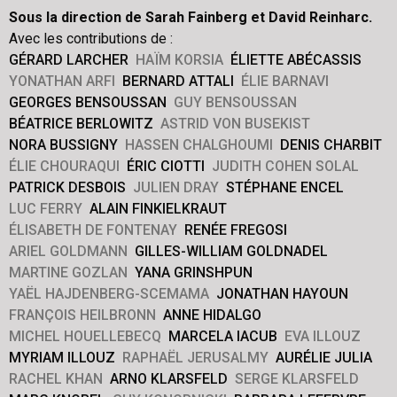
Sous la direction de Sarah Fainberg et David Reinharc.
Avec les contributions de :
GÉRARD LARCHER
HAÏM KORSIA
ÉLIETTE ABÉCASSIS
YONATHAN ARFI
BERNARD ATTALI
ÉLIE BARNAVI
GEORGES BENSOUSSAN
GUY BENSOUSSAN
BÉATRICE BERLOWITZ
ASTRID VON BUSEKIST
NORA BUSSIGNY
HASSEN CHALGHOUMI
DENIS CHARBIT
ÉLIE CHOURAQUI
ÉRIC CIOTTI
JUDITH COHEN SOLAL
PATRICK DESBOIS
JULIEN DRAY
STÉPHANE ENCEL
LUC FERRY
ALAIN FINKIELKRAUT
ÉLISABETH DE FONTENAY
RENÉE FREGOSI
ARIEL GOLDMANN
GILLES-WILLIAM GOLDNADEL
MARTINE GOZLAN
YANA GRINSHPUN
YAËL HAJDENBERG-SCEMAMA
JONATHAN HAYOUN
FRANÇOIS HEILBRONN
ANNE HIDALGO
MICHEL HOUELLEBECQ
MARCELA IACUB
EVA ILLOUZ
MYRIAM ILLOUZ
RAPHAËL JERUSALMY
AURÉLIE JULIA
RACHEL KHAN
ARNO KLARSFELD
SERGE KLARSFELD